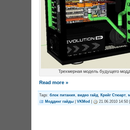
Трехмерная модель будущего моддин
Read more »
Tags:
блок питания
,
видео гайд
,
Крейг Стюарт
,
Моддинг гайды
|
VKMod
|
21.06.2010 14:50 