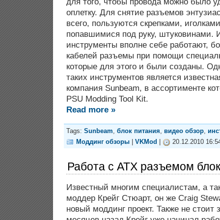
для того, чтобы провода можно было у
оплетку. Для снятие разъемов энтузиа
всего, пользуются скрепками, иголкам
попавшимися под руку, штуковинами. 
инструменты вполне себе работают, бо
кабелей разъемы при помощи специал
которые для этого и были созданы. О
таких инструментов является известна
компания Sunbeam, в ассортименте ко
PSU Modding Tool Kit.
Read more »
Tags:
Sunbeam
,
блок питания
,
видео обзор
,
инс
Моддинг обзоры
|
VKMod
|
20.12.2010 16:5
Работа с ATX разъемом блок
Известный многим специалистам, а та
моддер Крейг Стюарт, он же Craig Stewa
новый моддинг проект. Также не стоит 
месяцев назад Крейг уже начинал рабо