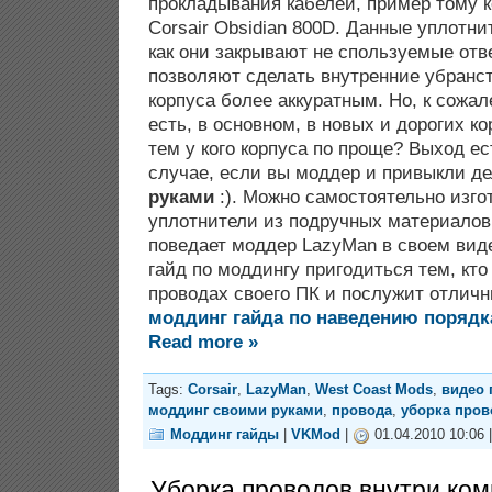
прокладывания кабелей, пример тому 
Corsair Obsidian 800D. Данные уплотни
как они закрывают не спользуемые отв
позволяют сделать внутренние убранс
корпуса более аккуратным. Но, к сож
есть, в основном, в новых и дорогих ко
тем у кого корпуса по проще? Выход ест
случае, если вы моддер и привыкли д
руками
:). Можно самостоятельно изго
уплотнители из подручных материалов
поведает моддер LazyMan в своем виде
гайд по моддингу пригодиться тем, кто
проводах своего ПК и послужит отлич
моддинг гайда по наведению порядк
Read more »
Tags:
Corsair
,
LazyMan
,
West Coast Mods
,
видео 
моддинг своими руками
,
провода
,
уборка пров
Моддинг гайды
|
VKMod
|
01.04.2010 10:06 
Уборка проводов внутри ко