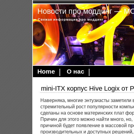
Новости про моддинг — 
Свежая информация про моддинг
Home
О нас
mini-ITX корпус Hive Logix от 
Наверняка, многие энтузиасты заметили 
стремительный рост популярности компь
сделаны на основе материнских плат фор
Причин для этого можно найти много, но,
причиной будет появление в массовой п
производительных и доступных решений,