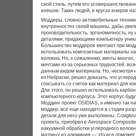
свой стиль, путем его усовершенствовани
внешне. Таких людей, в кругах юзеров н
Моддеры, словно автомобильные техники
внутренностях своей машины, дабы увел
производительность, эргономичность, ну и
деталями, придающими компьютеру уник
Большинство моддеров мечтают при модд
использовать композитные материалы на
волокна. Но, к сожалению, мечты многих, 
мечтами из-за серьезных трудностей, во
данным видом материала. Но, несмотря н
из Небраски, решил доказать, что углеро
списывать со счетов как материал для к
Для этого, он решил использовать карбон
компьютерного корпуса. Этот корпус буду
Моддинг проект OSIDIAS, а именно так н
моддер, все еще находится в стадии разр
детали для него уже выполнены. Craigbru
проекта, приобрел в Aerospace Composit
вакуумной обработки углеродного волокн
матрицу из алюминия — это все поможет