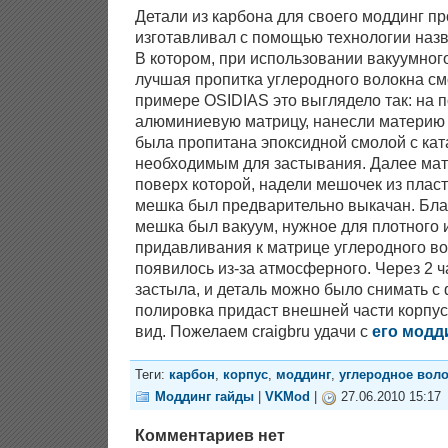
Детали из карбона для своего моддинг про
изготавливал с помощью технологии наз
В котором, при использовании вакуумног
лучшая пропитка углеродного волокна см
примере OSIDIAS это выглядело так: на 
алюминиевую матрицу, нанесли материю 
была пропитана эпоксидной смолой с кат
необходимым для застывания. Далее мат
поверх которой, надели мешочек из пласт
мешка был предварительно выкачан. Благ
мешка был вакуум, нужное для плотного 
придавливания к матрице углеродного во
появилось из-за атмосферного. Через 2 ч
застыла, и деталь можно было снимать 
полировка придаст внешней части корпу
вид. Пожелаем craigbru удачи с
его модд
Теги:
карбон
,
корпус
,
моддинг
,
углеродное вол
Моддинг гайды
|
VKMod
|
27.06.2010 15:17
Комментариев нет