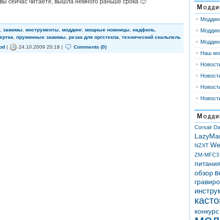
 вы сейчас читаете, вышла немного раньше срока 🙂
Модди
Моддин
,
зажимы
,
инструменты
,
моддинг
,
мощные ножницы
,
надфиль
,
Моддин
ертка
,
пружинные зажимы
,
резак для оргстекла
,
технический скальпель
Моддинг
od
|
24.10.2009 20:18 |
Comments (0)
Наш мо
Новости
Новости
Новости
Новост
Модди
Corsair
Da
LazyMa
We
NZXT
ZM-MFC3
питани
в
обзор
гравиро
инстру
каст
конкурс