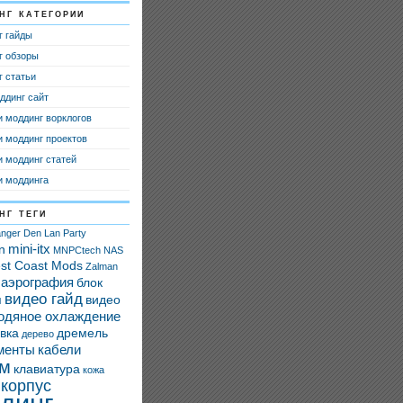
нг категории
г гайды
г обзоры
 статьи
ддинг сайт
 моддинг ворклогов
 моддинг проектов
 моддинг статей
и моддинга
нг теги
nger Den
Lan Party
mini-itx
n
MNPCtech
NAS
st Coast Mods
Zalman
аэрография
блок
видео гайд
я
видео
одяное охлаждение
вка
дремель
дерево
менты
кабели
ом
клавиатура
кожа
корпус