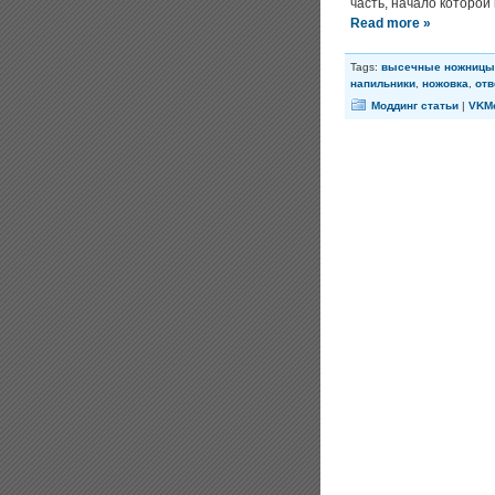
часть, начало которой
Read more »
Tags:
высечные ножницы
напильники
,
ножовка
,
отв
Моддинг статьи
|
VKM