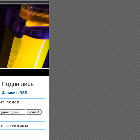
Подпишись
Записи в RSS
нг поиск
нг страницы