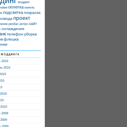
динг
моддинг
оплетка
уками
панель
подсветка
покраска
ия
проект
ровода
сайт
емник
реобас
ретро
а охлаждения
анк
телефон
уборка
ов
флешка
енки
 моддинга
ь 2010
рь 2010
2010
010
10
 2010
010
 2010
ь 2009
 2009
ь 2009