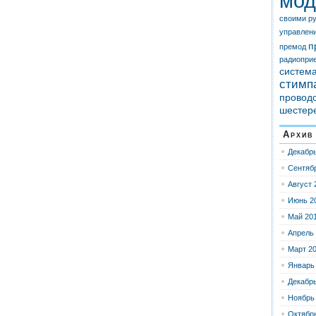
мод
своими р
управлен
п
премод
радиопри
систем
стимп
провод
шестер
Архив
Декабр
Сентяб
Август 
Июнь 2
Май 20
Апрель
Март 2
Январь
Декабр
Ноябрь
Октябр