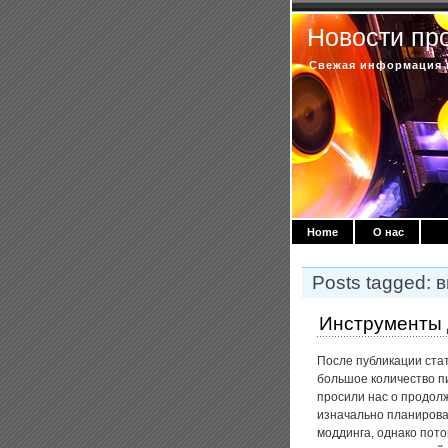
Новости п
Свежая информация 
Home
О нас
Posts tagged:
Инструменты д
После публикации ста
большое количество п
просили нас о продолж
изначально планирова
моддинга, однако пото