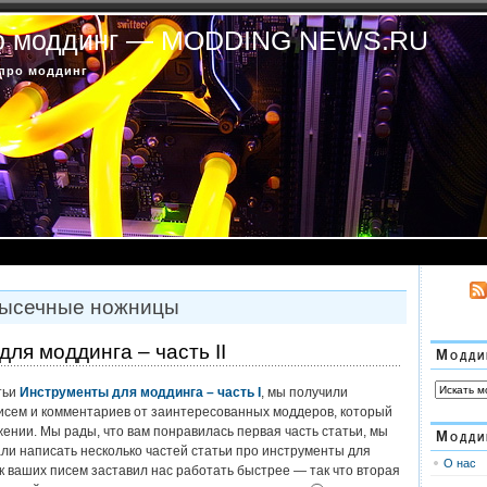
ро моддинг — MODDING NEWS.RU
про моддинг
 высечные ножницы
ля моддинга – часть II
Модди
тьи
Инструменты для моддинга – часть I
, мы получили
исем и комментариев от заинтересованных моддеров, который
ении. Мы рады, что вам понравилась первая часть статьи, мы
Модди
ли написать несколько частей статьи про инструменты для
О нас
к ваших писем заставил нас работать быстрее — так что вторая